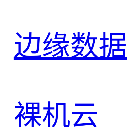
边缘数据
裸机云