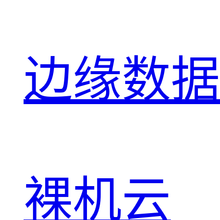
边缘数据
裸机云